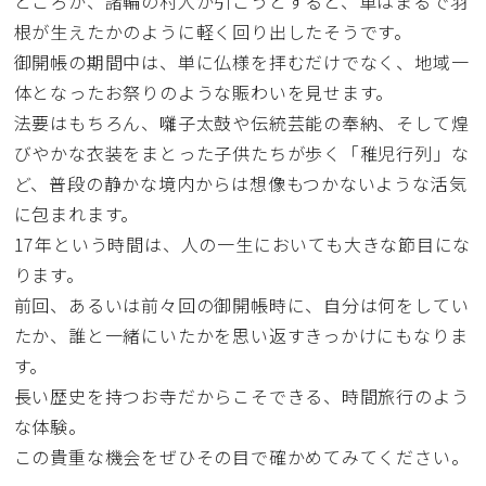
ところが、諸輪の村人が引こうとすると、車はまるで羽
根が生えたかのように軽く回り出したそうです。
御開帳の期間中は、単に仏様を拝むだけでなく、地域一
体となったお祭りのような賑わいを見せます。
法要はもちろん、囃子太鼓や伝統芸能の奉納、そして煌
びやかな衣装をまとった子供たちが歩く「稚児行列」な
ど、普段の静かな境内からは想像もつかないような活気
に包まれます。
17年という時間は、人の一生においても大きな節目にな
ります。
前回、あるいは前々回の御開帳時に、自分は何をしてい
たか、誰と一緒にいたかを思い返すきっかけにもなりま
す。
長い歴史を持つお寺だからこそできる、時間旅行のよう
な体験。
この貴重な機会をぜひその目で確かめてみてください。